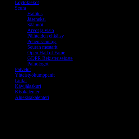
Löytökiekot
Seura
Hallitus
Jäseneksi
Säännöt
Arvot ja visio
Päihteiden ehkäisy
Pelien sääntöjä
Seuran mestarit
Open Hall of Fame
GDPR Rekisteriseloste
Painologot
Palvelut
Yhteistyökumppanit
Linkit
Kävijälaskuri
Kisakalenteri
Aluekisakalenteri