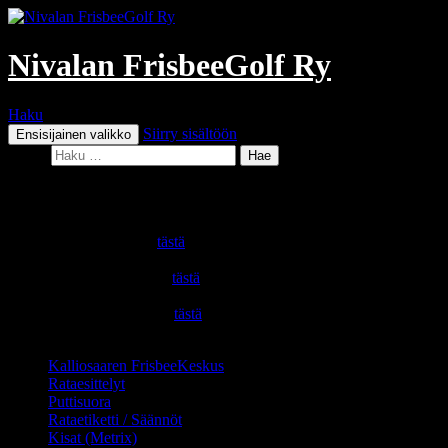
Nivalan FrisbeeGolf Ry
Haku
Siirry sisältöön
Ensisijainen valikko
Haku:
Painologot
Logo mustalla taustalla
tästä
Logo valkoisella taustalla
tästä
Logo vektorina (eps, svg)
tästä
(linkki zip tiedosto. Jos ei lähde lataamaan, niin valitse hiiren oikeall
Kalliosaaren FrisbeeKeskus
Rataesittelyt
Puttisuora
Rataetiketti / Säännöt
Kisat (Metrix)